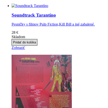
Soundtrack Tarantíno
Pesničky s filmov Pulp Fiction,Kill Bill a iné,zabalené.
28 €
Skladom
Zobraziť