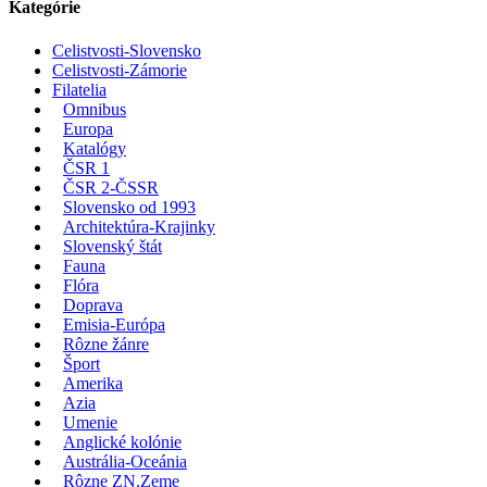
Kategórie
Celistvosti-Slovensko
Celistvosti-Zámorie
Filatelia
Omnibus
Europa
Katalógy
ČSR 1
ČSR 2-ČSSR
Slovensko od 1993
Architektúra-Krajinky
Slovenský štát
Fauna
Flóra
Doprava
Emisia-Európa
Rôzne žánre
Šport
Amerika
Azia
Umenie
Anglické kolónie
Austrália-Oceánia
Rôzne ZN.Zeme