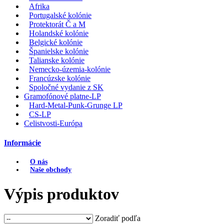
Afrika
Portugalské kolónie
Protektorát Č a M
Holandské kolónie
Belgické kolónie
Španielske kolónie
Talianske kolónie
Nemecko-územia-kolónie
Francúzske kolónie
Spoločné vydanie z SK
Gramofónové platne-LP
Hard-Metal-Punk-Grunge LP
CS-LP
Celistvosti-Európa
Informácie
O nás
Naše obchody
Výpis produktov
Zoradiť podľa