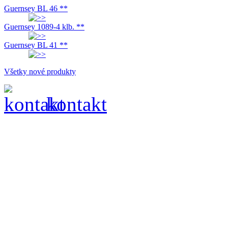
Guernsey BL 46 **
Guernsey 1089-4 klb. **
Guernsey BL 41 **
Všetky nové produkty
kontakt